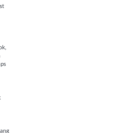
st
ok,
n
aps
k
iang