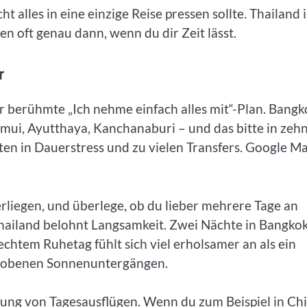
ht alles in eine einzige Reise pressen sollte. Thailand i
n oft genau dann, wenn du dir Zeit lässt.
r
er berühmte „Ich nehme einfach alles mit“-Plan. Bangk
amui, Ayutthaya, Kanchanaburi – und das bitte in zeh
lten in Dauerstress und zu vielen Transfers. Google M
erliegen, und überlege, ob du lieber mehrere Tage an
 Thailand belohnt Langsamkeit. Zwei Nächte in Bangko
 echtem Ruhetag fühlt sich viel erholsamer an als ein
chobenen Sonnenuntergängen.
tung von Tagesausflügen. Wenn du zum Beispiel in Ch