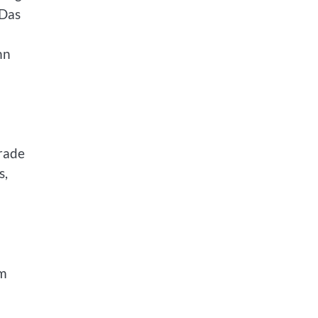
 Das
nn
erade
s,
em