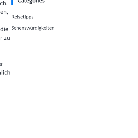
Categories
ch.
en,
Reisetipps
Sehenswürdigkeiten
 die
r zu
er
nlich