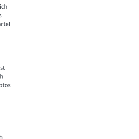
ich
s
rtel
st
ch
fotos
ch