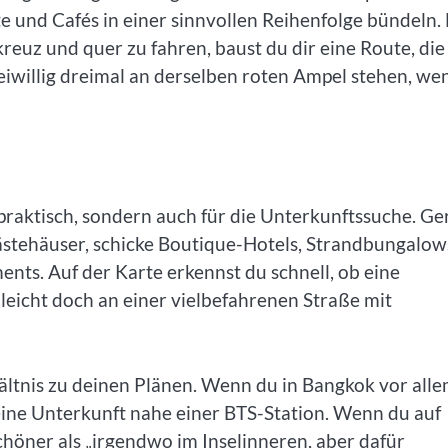
e und Cafés in einer sinnvollen Reihenfolge bündeln.
euz und quer zu fahren, baust du dir eine Route, die
willig dreimal an derselben roten Ampel stehen, we
praktisch, sondern auch für die Unterkunftssuche. G
Gästehäuser, schicke Boutique-Hotels, Strandbungalow
ts. Auf der Karte erkennst du schnell, ob eine
elleicht doch an einer vielbefahrenen Straße mit
hältnis zu deinen Plänen. Wenn du in Bangkok vor all
 eine Unterkunft nahe einer BTS-Station. Wenn du auf
 schöner als „irgendwo im Inselinneren, aber dafür